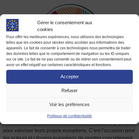
Gérer le consentement aux
cookies
Pour offrir les meilleures expériences, nous utilisons des technologies
telles que les cookies pour stocker et/ou accéder aux informations des
appareils. Le fait de consentir à ces technologies nous permettra de traiter
des données telles que le comportement de navigation ou les ID uniques
sur ce site. Le fait de ne pas consentir ou de retirer son consentement peut
avoir un effet négatif sur certaines caractéristiques et fonctions.
Accepter
Refuser
Les #ErasmusDays sont une fête européenne
incontournable organisée en France et dans le monde.
Voir les préférences
Pendant trois jours, écoles, collèges, lycées, universités,
centres de formation d’apprentis, ou encore collectivités
Politique de confidentialité
territoriales organisent des événements virtuels et physiques
pour valoriser leurs projets européens. C’est l’occasion pour
les acteurs et citoyens européens de montrer concrètement