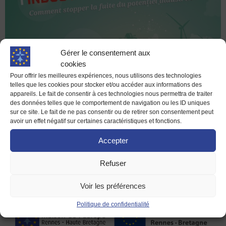
Gérer le consentement aux
cookies
Pour offrir les meilleures expériences, nous utilisons des technologies
telles que les cookies pour stocker et/ou accéder aux informations des
LA MAISON DE L’EUROPE, Centre d’Information Europe
appareils. Le fait de consentir à ces technologies nous permettra de traiter
des données telles que le comportement de navigation ou les ID uniques
Direct de Rennes et Haute Bretagne, organise ses 7èmes
sur ce site. Le fait de ne pas consentir ou de retirer son consentement peut
RENCONTRES le vendredi 13 juin de 9h30 à 17h00 à
avoir un effet négatif sur certaines caractéristiques et fonctions.
l’Espace Ouest-France, Rue du Pré Botté à Rennes. Depuis
Accepter
7 ans, l’association présidée par Jeanne-Françoise HUTIN
organise « les Rencontres de la Maison de l’Europe »
Refuser
autours des thèmes qui s’inscrivent […]
Voir les préférences
Politique de confidentialité