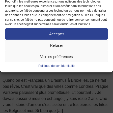
Pour offrir les meilleures expériences, nous utilisons des technologies
telles que les cookies pour stocker et/ou accéder aux informations des
Lorsque j’ai annoncé pour la première fois à ma famille et à
appareils. Le fait de consentir à ces technologies nous permettra de traiter
mes amis que je partais pour une année complète en
des données telles que le comportement de navigation ou les ID uniques
Lettonie vivre l’«expérience» Erasmus, la question revenait
sur ce site. Le fait de ne pas consentir ou de retirer son consentement peut
avoir un effet négatif sur certaines caractéristiques et fonctions.
en boucle : Pourquoi ? Il est vrai que l’on pense rarement à
ce pays -et plus généralement aux pays baltes- quand il
Accepter
s’agit de s’expatrier, […]
Refuser
Retrouvez le témoignage de
Voir les préférences
Paul, tombé amoureux de
Politique de confidentialité
Bruxelles
Quand on est Français, un Erasmus à Bruxelles, ça ne fait
pas rêver. C’est vrai que des villes comme Londres, Prague,
Varsovie paraissent plus prometteuse. Et pourtant … Je
devais passer 6 mois en échange, j’y suis resté 2 ans. Une
vraie histoire d’amour s’est tissée entre les bières, les frites,
les Belges et moi. Si bien que […]