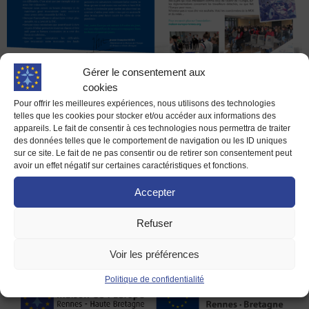
Gérer le consentement aux
cookies
Pour offrir les meilleures expériences, nous utilisons des technologies
telles que les cookies pour stocker et/ou accéder aux informations des
Chaque année, la commune nouvelle réalise environ 4
appareils. Le fait de consentir à ces technologies nous permettra de traiter
des données telles que le comportement de navigation ou les ID uniques
journaux municipaux intitulé « Maen Roch Mag’ ». Pour
sur ce site. Le fait de ne pas consentir ou de retirer son consentement peut
l’édition de décembre 2020, Madame Jeanne-Françoise
avoir un effet négatif sur certaines caractéristiques et fonctions.
HUTIN, Présidente de la Maison de l’Europe de Rennes et
Accepter
Haute Bretagne a pu s’exprimer sur une double page parmi
l’actualité maenroquoise. Ce numéro sera distribué courant
Refuser
de semaines dans plus 2 500 de […]
Voir les préférences
Politique de confidentialité