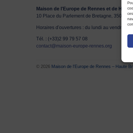
Pou
coo
Maison de l'Europe de Rennes et de Ha
ces
10 Place du Parlement de Bretagne, 35000 
nav
con
Horaires d'ouvertures : du lundi au vendredi
Tél. : (+33)2 99 79 57 08
contact@maison-europe-rennes.org
© 2026
Maison de l'Europe de Rennes – Haut