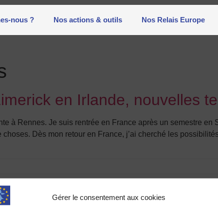
es-nous ?
Nos actions & outils
Nos Relais Europe
s
erick en Irlande, nouvelles te
iante à Rennes. Je suis rentrée en France après un semestre en 
de choses. Dès mon retour en France, j’ai cherché les possibilit
Gérer le consentement aux cookies
Contact
Adhés