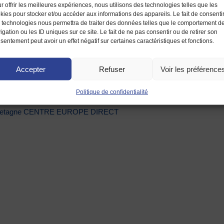
r offrir les meilleures expériences, nous utilisons des technologies telles que les
kies pour stocker et/ou accéder aux informations des appareils. Le fait de consenti
ute Bretagne – CENTRE EUROPE DIRECT
 technologies nous permettra de traiter des données telles que le comportement d
Rennes
igation ou les ID uniques sur ce site. Le fait de ne pas consentir ou de retirer son
sentement peut avoir un effet négatif sur certaines caractéristiques et fonctions.
 de 10h00 à 13h00 et de 14h00 à 17h00
Accepter
Refuser
Voir les préférence
Politique de confidentialité
e Bretagne CENTRE EUROPE DIRECT