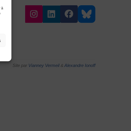
r à
e
s
Site par
Vianney Vermeil
&
Alexandre Ionoff