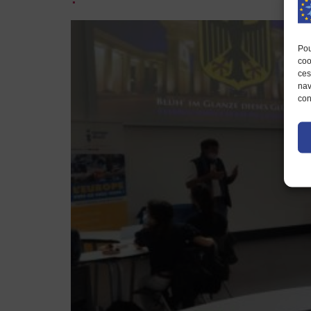
Pou
coo
ces
nav
con