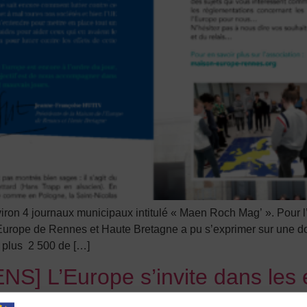
ron 4 journaux municipaux intitulé « Maen Roch Mag’ ». Pour
Europe de Rennes et Haute Bretagne a pu s’exprimer sur une do
 plus 2 500 de […]
L’Europe s’invite dans les é