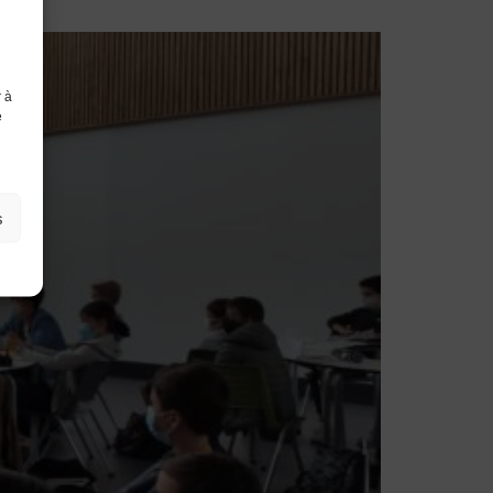
r à
e
s