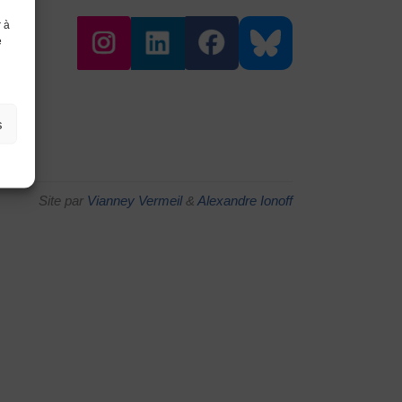
r à
e
s
Site par
Vianney Vermeil
&
Alexandre Ionoff