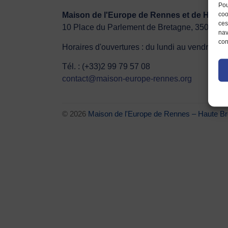
Pou
coo
Maison de l'Europe de Rennes et de Ha
ces
10 Place du Parlement de Bretagne, 35000 
nav
con
Horaires d'ouvertures : du lundi au vendredi
Tél. : (+33)2 99 79 57 08
contact@maison-europe-rennes.org
© 2026
Maison de l'Europe de Rennes – Haut