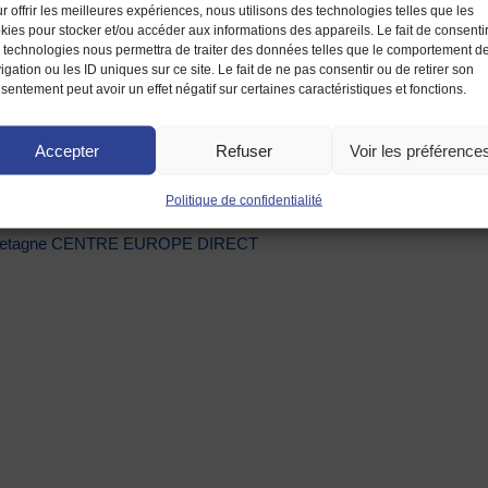
r offrir les meilleures expériences, nous utilisons des technologies telles que les
kies pour stocker et/ou accéder aux informations des appareils. Le fait de consenti
ute Bretagne – CENTRE EUROPE DIRECT
 technologies nous permettra de traiter des données telles que le comportement d
Rennes
igation ou les ID uniques sur ce site. Le fait de ne pas consentir ou de retirer son
sentement peut avoir un effet négatif sur certaines caractéristiques et fonctions.
 de 10h00 à 13h00 et de 14h00 à 17h00
Accepter
Refuser
Voir les préférence
Politique de confidentialité
e Bretagne CENTRE EUROPE DIRECT