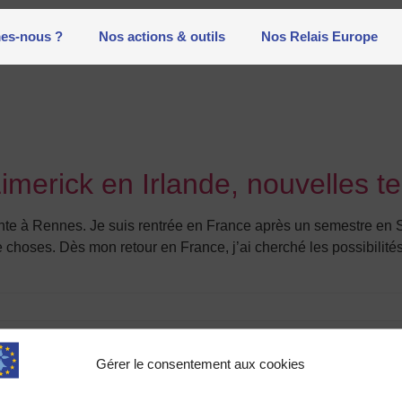
es-nous ?
Nos actions & outils
Nos Relais Europe
erick en Irlande, nouvelles te
iante à Rennes. Je suis rentrée en France après un semestre en 
de choses. Dès mon retour en France, j’ai cherché les possibilit
Gérer le consentement aux cookies
Contact
Adhés