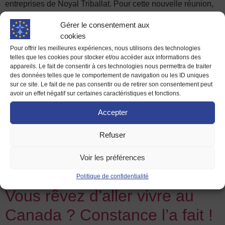
entreprises de Noyal Triballat. Pour cette nouvelle réunion,
c’est à l’Hôtel de Ville de Rennes que les […]
Gérer le consentement aux
Participez à notre deuxième
cookies
Pour offrir les meilleures expériences, nous utilisons des technologies
édition de la chasse au trésor
telles que les cookies pour stocker et/ou accéder aux informations des
appareils. Le fait de consentir à ces technologies nous permettra de traiter
!
des données telles que le comportement de navigation ou les ID uniques
sur ce site. Le fait de ne pas consentir ou de retirer son consentement peut
avoir un effet négatif sur certaines caractéristiques et fonctions.
LA CHASSE AUX TRÉSORS DE CHATEAUBOURG
Accepter
VOUS DONNE RENDEZ-VOUS LE SAMEDI 24 JUIN 2017,
DE 10H A 14H : LES INSCRIPTIONS SONT OUVERTES !
Refuser
Partez à la recherche de l’étoile perdue, tombée du drapeau
européen. Pour sa deuxième édition, la chasse au trésor « A
Voir les préférences
la recherche de l’étoile perdue » arrive à Châteaubourg. Le
célèbre […]
Politique de confidentialité
Vous rêvez d’aller vivre au
Canada ? Constance l’a fait !