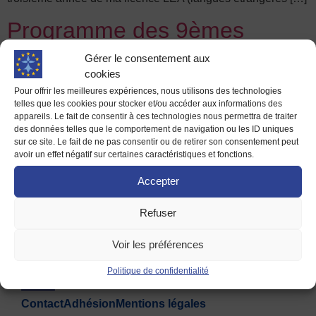
Programme des 9èmes
Rencontres – Inscriptions en
Gérer le consentement aux
cookies
ligne ouvertes !
Pour offrir les meilleures expériences, nous utilisons des technologies
telles que les cookies pour stocker et/ou accéder aux informations des
La 9ème édition des Rencontres de la Maison de l’Europe a
appareils. Le fait de consentir à ces technologies nous permettra de traiter
des données telles que le comportement de navigation ou les ID uniques
lieu le 29 avril prochain sur le thème de « La mer, un atout
sur ce site. Le fait de ne pas consentir ou de retirer son consentement peut
pour l’avenir de l’Europe et de la Bretagne ». Les
avoir un effet négatif sur certaines caractéristiques et fonctions.
inscriptions sont ouvertes pour cette journée dédiée à la
Accepter
croissance bleue qui se tiendra à l’espace Ouest-France. LE
PROGRAMME 9h30 : accueil […]
Refuser
Voir les préférences
Politique de confidentialité
Contact
Adhésion
Mentions légales