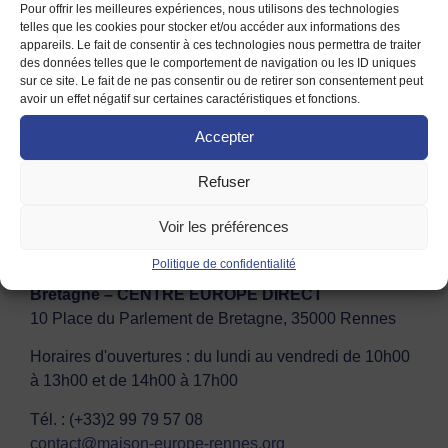
Pour offrir les meilleures expériences, nous utilisons des technologies
réalisé sur différents continents que je me suis jeté à l’eau.
telles que les cookies pour stocker et/ou accéder aux informations des
La prochaine destination serait pour moi l’Australie ! […]
appareils. Le fait de consentir à ces technologies nous permettra de traiter
des données telles que le comportement de navigation ou les ID uniques
sur ce site. Le fait de ne pas consentir ou de retirer son consentement peut
avoir un effet négatif sur certaines caractéristiques et fonctions.
Accepter
Refuser
Contact
Adhésion
Mentions légales
Conditions d’utilisation
Voir les préférences
Politique de confidentialité
Maison de l'Europe de Rennes et de Haute
Bretagne – CENTRE EUROPE DIRECT
10 Place du Parlement de Bretagne, 35000 Rennes
Horaires d'ouvertures : du lundi au vendredi de 10h00
à 13h00 et de 14h00 à 17h00
Tél. : (+33)2 99 79 57 08
contact@maison-europe-rennes.org