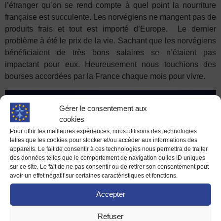
l’étranger qu’on se rend compte à quel point la nourriture
française est succulente. Les norvégiens ne mangent pas de
produits frais et tout est importé d’Europe. Le dernier
problème à été le prix de la vie. Sachant que les norvégiens
bénéficiaient de très bons salaires se n’étaient pas
impactant pour eux. Heureusement nous touchions des
bourses accordées par la France chaque mois pour vivre.
Gérer le consentement aux
cookies
Pour offrir les meilleures expériences, nous utilisons des technologies
telles que les cookies pour stocker et/ou accéder aux informations des
appareils. Le fait de consentir à ces technologies nous permettra de traiter
des données telles que le comportement de navigation ou les ID uniques
sur ce site. Le fait de ne pas consentir ou de retirer son consentement peut
avoir un effet négatif sur certaines caractéristiques et fonctions.
Accepter
Refuser