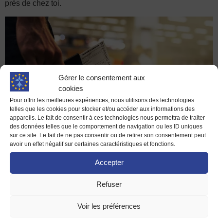
près de chez toi.
Gérer le consentement aux
cookies
Pour offrir les meilleures expériences, nous utilisons des technologies
telles que les cookies pour stocker et/ou accéder aux informations des
appareils. Le fait de consentir à ces technologies nous permettra de traiter
des données telles que le comportement de navigation ou les ID uniques
sur ce site. Le fait de ne pas consentir ou de retirer son consentement peut
avoir un effet négatif sur certaines caractéristiques et fonctions.
Accepter
Euroguidance
, c’est un site de l’UE qui t’aide à avoir des
informatiques pratiques sur ton projet de mobilité, où
Refuser
chercher ou encore des informations précises par pays de
destination.
Voir les préférences
Il existe aussi plusieurs associations bretonnes spécialisées