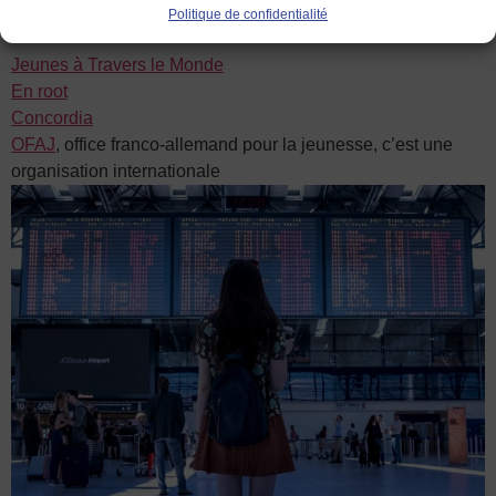
Politique de confidentialité
dans la mobilité :
Jeunes à Travers le Monde
En root
Concordia
OFAJ
, office franco-allemand pour la jeunesse, c’est une
organisation internationale