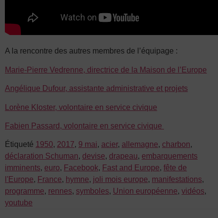
A la rencontre des autres membres de l’équipage :
Marie-Pierre Vedrenne, directrice de la Maison de l’Europe
Angélique Dufour, assistante administrative et projets
Lorène Kloster, volontaire en service civique
Fabien Passard, volontaire en service civique
Étiqueté
1950
,
2017
,
9 mai
,
acier
,
allemagne
,
charbon
,
déclaration Schuman
,
devise
,
drapeau
,
embarquements
imminents
,
euro
,
Facebook
,
Fast and Europe
,
fête de
l'Europe
,
France
,
hymne
,
joli mois europe
,
manifestations
,
programme
,
rennes
,
symboles
,
Union européenne
,
vidéos
,
youtube