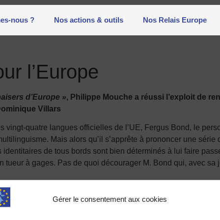
es-nous ?
Nos actions & outils
Nos Relais Europe
our l’Europe
aisers d’Europe »
, Philippe Mouche a réussi l’exploit de r
Dominique Villars
es vingt-quatre langues officielles de l’UE, Fergus Bond, le pe
ultilinguisme. Mais alors qu’il s’apprête à prononcer une sér
 identitaires de tous bords sont bien déterminés à lui faire pass
n tueur à gages. Pas de quoi décourager M. Bond qui, avec sa jeu
 Mouche, est journaliste et écrivain. Il a notamment travaillé po
Gérer le consentement aux cookies
aux Autres
, lauréat du prix « Une autre Terre ».