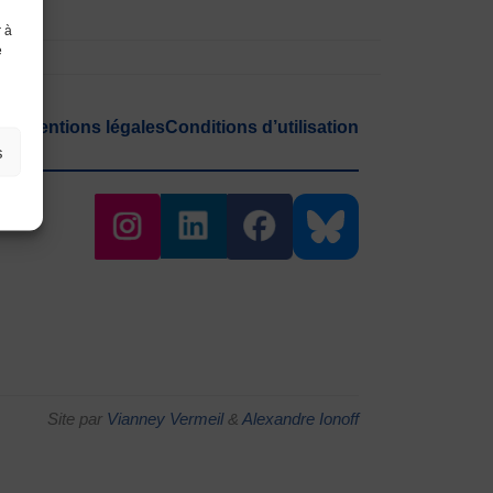
r à
e
ion
Mentions légales
Conditions d’utilisation
s
Site par
Vianney Vermeil
&
Alexandre Ionoff