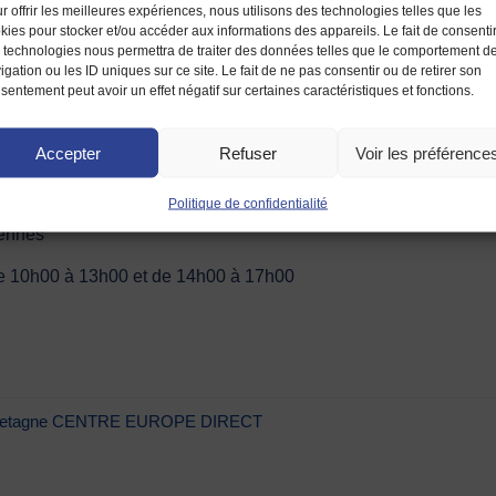
r offrir les meilleures expériences, nous utilisons des technologies telles que les
kies pour stocker et/ou accéder aux informations des appareils. Le fait de consenti
 technologies nous permettra de traiter des données telles que le comportement d
igation ou les ID uniques sur ce site. Le fait de ne pas consentir ou de retirer son
sentement peut avoir un effet négatif sur certaines caractéristiques et fonctions.
Contact
Adhés
Accepter
Refuser
Voir les préférence
Politique de confidentialité
ute Bretagne – CENTRE EUROPE DIRECT
Rennes
 de 10h00 à 13h00 et de 14h00 à 17h00
e Bretagne CENTRE EUROPE DIRECT