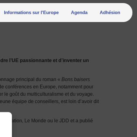
Informations sur l'Europe
Agenda
Adhésion
endre l’UE passionnante et d’inventer un
rsonnage principal du roman «
Bons baisers
ie de conférences en Europe, notamment pour
er le goût du multiculturalisme et du voyage.
ne équipe de conseillers, est loin d’avoir dit
ur Libération, Le Monde ou le JDD et a publié