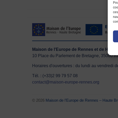
Pou
coo
ces
nav
con
Maison de l'Europe de Rennes et de Ha
10 Place du Parlement de Bretagne, 35000 
Horaires d'ouvertures : du lundi au vendredi
Tél. : (+33)2 99 79 57 08
contact@maison-europe-rennes.org
© 2026
Maison de l'Europe de Rennes – Haut