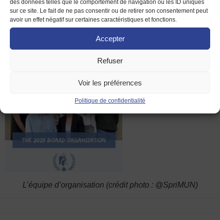
des données telles que le comportement de navigation ou les ID uniques
sur ce site. Le fait de ne pas consentir ou de retirer son consentement peut
Pour plus d’information
s
, rendez-vous sur
avoir un effet négatif sur certaines caractéristiques et fonctions.
https://mymun.com/conferences/sprimun-2025
ou sur
Instagram,
https://www.instagram.com/sprimun/.
Accepter
Refuser
Voir les préférences
Politique de confidentialité
L’équipe d’organisation (crédit photo : @SpriMUN)