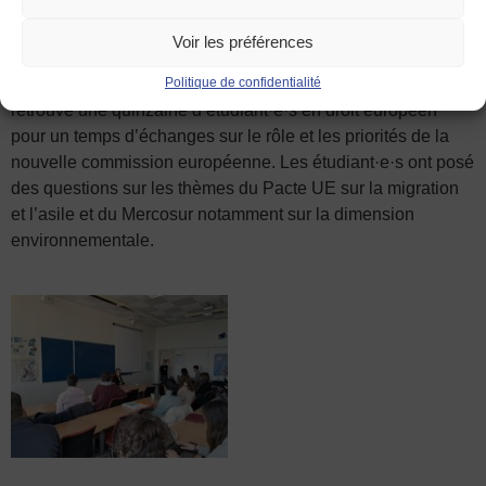
de Droit de l’Université de Rennes où une visite a été
organisée dans la plus ancienne bibliothèque d’Europe
Voir les préférences
labellisée
centre de documentation européenne
par la
Politique de confidentialité
Commission européenne. Ensuite, Jessica LARSSON a
retrouvé une quinzaine d’étudiant·e·s en droit européen
pour un temps d’échanges sur le rôle et les priorités de la
nouvelle commission européenne. Les étudiant·e·s ont posé
des questions sur les thèmes du Pacte UE sur la migration
et l’asile et du Mercosur notamment sur la dimension
environnementale.