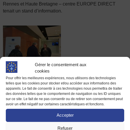
Rennes et Haute Bretagne – centre EUROPE DIRECT
tenait un stand d’information.
Gérer le consentement aux
cookies
Pour offrir les meilleures expériences, nous utilisons des technologies
*
CESER BRETAGNE
: Conseil Économique, Social et
telles que les cookies pour stocker et/ou accéder aux informations des
Environnemental Régional : les membres représentent les
appareils. Le fait de consentir à ces technologies nous permettra de traiter
salariés, les entreprises, les exploitants agricoles, les
des données telles que le comportement de navigation ou les ID uniques
sur ce site. Le fait de ne pas consentir ou de retirer son consentement peut
artisans mais aussi les professions libérales, les mutuelles,
avoir un effet négatif sur certaines caractéristiques et fonctions.
les coopératives et les chambres consulaires, le monde
associatif et les organisations environnementales
Accepter
La deuxième partie de la matinée s’est poursuivie à la Fac
Refuser