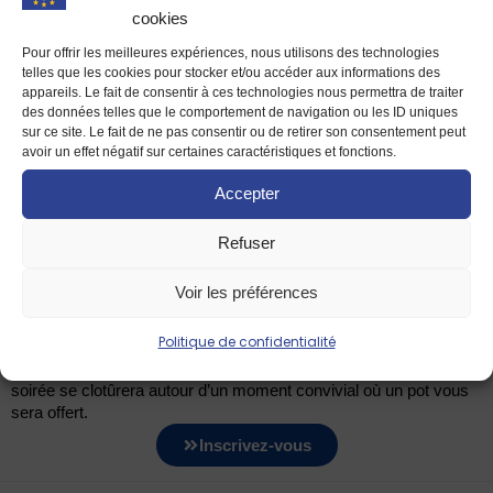
cookies
Pour offrir les meilleures expériences, nous utilisons des technologies
telles que les cookies pour stocker et/ou accéder aux informations des
Source image :
appareils. Le fait de consentir à ces technologies nous permettra de traiter
des données telles que le comportement de navigation ou les ID uniques
sur ce site. Le fait de ne pas consentir ou de retirer son consentement peut
MDE de Rennes
avoir un effet négatif sur certaines caractéristiques et fonctions.
(avec l’aide de l’IA)
Accepter
L’équipe de la Maison de l’Europe de Rennes et Haute Bretagne –
Refuser
centre EUROPE DIRECT vous souhaite une belle année 2026,
plus européenne que jamais.
Voir les préférences
Pour la commencer toutes et tous ensemble, nous organisons
une soirée des vœux
, mercredi 14 janvier 2026, à 18h30 –
Politique de confidentialité
espace Ouest-France
. L’occasion d’échanger avec un grand
témoin local autour du thème
« l’Europe et la jeunesse »
. Cette
soirée se clotûrera autour d’un moment convivial où un pot vous
sera offert.
Inscrivez-vous