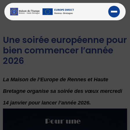
Une soirée européenne pour
bien commencer l’année
2026
La Maison de l’Europe de Rennes et Haute
Bretagne organise sa soirée des vœux mercredi
14 janvier pour lancer l’année 2026.