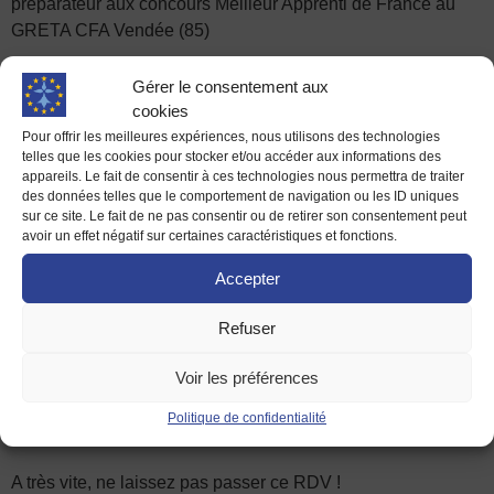
préparateur aux concours Meilleur Apprenti de France au
GRETA CFA Vendée (85)
Cliquez sur ce lien sans
Gérer le consentement aux
attendre (inscription obligatoire
cookies
Pour offrir les meilleures expériences, nous utilisons des technologies
pour recevoir le lien de connexion
telles que les cookies pour stocker et/ou accéder aux informations des
appareils. Le fait de consentir à ces technologies nous permettra de traiter
Zoom)
des données telles que le comportement de navigation ou les ID uniques
:
https://forms.gle/S94x4WFg
sur ce site. Le fait de ne pas consentir ou de retirer son consentement peut
avoir un effet négatif sur certaines caractéristiques et fonctions.
Nombre de places limité : 100
Accepter
places disponibles.
Refuser
Un e-mail vous sera adressé quelques jours avant
l’événement pour vous connecter.
Voir les préférences
N’hésitez pas à diffuser cette invitation largement dans vos
Politique de confidentialité
réseaux.
A très vite, ne laissez pas passer ce RDV !