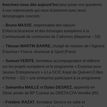
Inscrivez-vous dès aujourd’hui
pour poser vos questions
à nos intervenants qui vous éclaireront avec leurs
témoignages concrets :
–
Bruno MASSE
, responsable des séjours
Enfance/Jeunesse et des échanges européens à la
Communauté de communes de Coëvrons (Mayenne – 53)
–
Titouan MARTIN BARRE,
chargé de mission de l’Agence
Erasmus+ France Jeunesse & Sport (Paris)
–
Samuel VERITE
, formateur-accompagnateur et référent
sur les projets européens et le programme « Erasmus pour
Jeunes Entrepreneurs » à La SCIC Kejal de Quévert (Côtes
d’Armor – 22) + une entreprise participant à ce programme
–
Samantha MAILLE
et
Dylan DEGREZ
, apprentis en
2ème année de BP Cuisine au GRETA CFA Vendée (85)
–
Frédéric RAZAT
, formateur Service en salle et