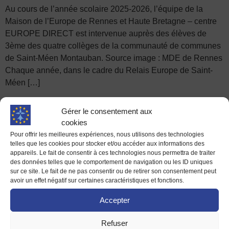
Au cours de l’année scolaire 2025-2026, l’équipe de la
Maison de l’Europe de Rennes et Haute Bretagne – centre
EUROPE DIRECT est intervenue auprès des élèves de
3ème des quatre collèges de la communauté de communes
de Saint-Méen Montauban. Source image : MDE de Rennes
Chaque année, dans le cadre du Relais Europe de Saint-
Méen […]
L’Union européenne à la
Gérer le consentement aux
rencontre des collégien·ne·s
cookies
Pour offrir les meilleures expériences, nous utilisons des technologies
du Pays de Châteaugiron
telles que les cookies pour stocker et/ou accéder aux informations des
appareils. Le fait de consentir à ces technologies nous permettra de traiter
des données telles que le comportement de navigation ou les ID uniques
sur ce site. Le fait de ne pas consentir ou de retirer son consentement peut
avoir un effet négatif sur certaines caractéristiques et fonctions.
Accepter
Refuser