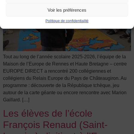
Voir les préférences
Politique de confidentialité
Tout au long de l’année scolaire 2025-2026, l’équipe de la
Maison de l’Europe de Rennes et Haute Bretagne – centre
EUROPE DIRECT a rencontré 200 collégiennes et
collégiens du Relais Europe du Pays de Châteaugiron. Au
programme : découverte de la République tchèque, jeu
autour de la carte géante ou encore rencontre avec Marion
Gaillard. […]
Les élèves de l’école
François Renaud (Saint-