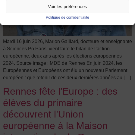
Voir les préférences
Politique de confidentialité
Mardi 16 juin 2026, Marion Gaillard, docteure et enseignante
à Sciences Po Paris, vient faire le bilan de l’action
européenne, deux ans après les élections européennes
2024. Source image : MDE de Rennes En juin 2024, les
Européennes et Européens ont élu un nouveau Parlement
européen : que retenir de ces deux dernières années au […]
Rennes fête l’Europe : des
élèves du primaire
découvrent l’Union
européenne à la Maison