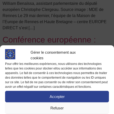
William Benaïssa, assistant parlementaire du député
européen Christophe Clergeau. Source image : MDE de
Rennes Le 29 mai dernier, l’équipe de la Maison de
l’Europe de Rennes et Haute Bretagne – centre EUROPE
DIRECT s’est […]
Conférence européenne :
Marion Gaillard est notre
Gérer le consentement aux
invitée !
cookies
Pour offrir les meilleures expériences, nous utilisons des technologies
telles que les cookies pour stocker et/ou accéder aux informations des
appareils. Le fait de consentir à ces technologies nous permettra de traiter
des données telles que le comportement de navigation ou les ID uniques
sur ce site. Le fait de ne pas consentir ou de retirer son consentement peut
avoir un effet négatif sur certaines caractéristiques et fonctions.
Accepter
Refuser