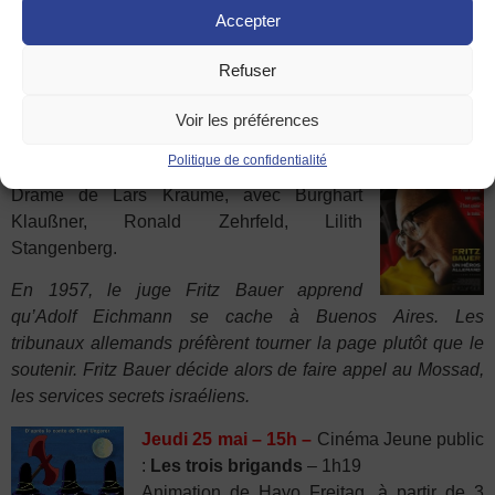
Accepter
ville des artistes. Elle entreprend dès lors une aventure qui
va bouleverser son destin. Paula Modersohn-Becker devient
Refuser
la première femme peintre à imposer son propre langage
pictural.
Voir les préférences
Mercredi 24 mai – 20h30
– Fritz Bauer un héros allemand
Politique de confidentialité
(VO)
– 1h46
Drame de Lars Kraume, avec Burghart
Klaußner, Ronald Zehrfeld, Lilith
Stangenberg.
En 1957, le juge Fritz Bauer apprend
qu’Adolf
Eichmann se cache à Buenos Aires. Les
tribunaux
allemands préfèrent tourner la page plutôt
que le
soutenir. Fritz Bauer décide alors de faire
appel au Mossad,
les services secrets israéliens.
Jeudi 25 mai – 15h –
Cinéma Jeune public
:
Les trois brigands
– 1h19
Animation de Hayo Freitag, à partir de 3