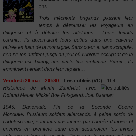
ans.
Trois méchants brigands passent leur
temps
à détrousser les voyageurs en
diligence et à
détruire les attelages… Leurs forfaits
commis,
ils accumulent leurs butins dans une caverne
retirée
en haut de la montagne. Sans cœur et sans
scrupule,
rien ne les arrêtent jusqu’au jour où
l’unique occupant de la
diligence est Tiffany, une
petite fille orpheline. Surpris, ils
emmènent l’enfant dans leur repaire…
Vendredi 26 mai – 20h30
–
Les oubliés (VO)
– 1h41
Historique de Martin Zandvliet, avec
Roland
Møller, Mikkel Boe Folsgaard, Joel Basman
1945. Danemark.
Fin de la Seconde Guerre
Mondiale.
Plusieurs soldats allemands, à peine sortis
de
l’adolescence, sont faits prisonniers par
l’armée danoise et
envoyés en première ligne
pour désamorcer les mines