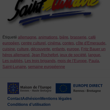
Étiqueté
allemagne
,
animations
,
bière
,
brasserie
,
café
européen
,
centre culturel
,
cinéma
,
contes
,
côte d'Emeraude
,
cuisine
,
culture
,
découverte
,
enfants
,
europe
,
Fritz Bauer un
héros allemand
,
Jean Rochefort
,
jeux de société
,
langue
,
Les oubliés
,
Les trois brigands
,
mois de l'Europe
,
Paula
,
Saint-Lunaire
,
semaine européenne
Contact
Adhésion
Mentions légales
Conditions d’utilisation