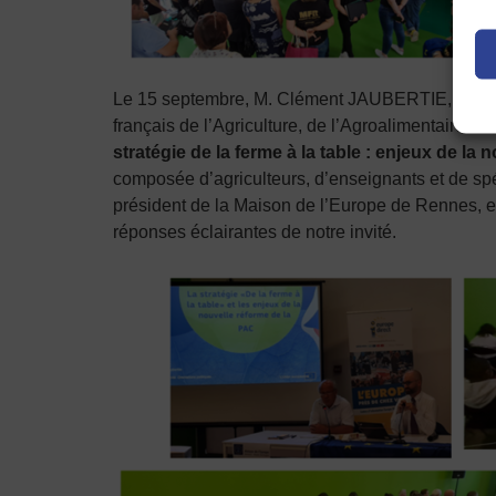
Le 15 septembre, M. Clément JAUBERTIE, Analys
français de l’Agriculture, de l’Agroalimentaire et
stratégie de la ferme à la table : enjeux de la
composée d’agriculteurs, d’enseignants et de spé
président de la Maison de l’Europe de Rennes, et
réponses éclairantes de notre invité.