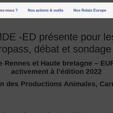
es-nous ?
Nos actions & outils
Nos Relais Europe
DE -ED présente pour le
uropass, débat et sondage
de Rennes et Haute bretagne – EU
activement à l’édition 2022
n des Productions Animales, Car