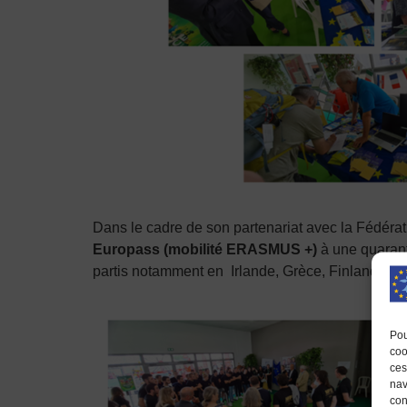
Dans le cadre de son partenariat avec la Fédéra
Europass (mobilité ERASMUS +)
à une quarant
partis notamment en Irlande, Grèce, Finlande, Bel
Pou
coo
ces
nav
con