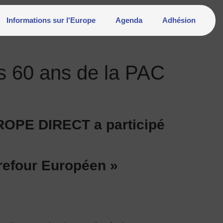
Informations sur l'Europe
Agenda
Adhésion
s 60 ans de la PAC
ROPE DIRECT a participé
refour Européen »