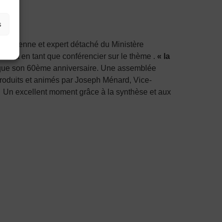
s
ropéenne et expert détaché du Ministère
 débat en tant que conférencier sur le thème .
« la
arque son 60ème anniversaire. Une assemblée
ntroduits et animés par Joseph Ménard, Vice-
e. Un excellent moment grâce à la synthèse et aux