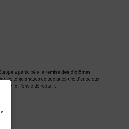
urope a participé à la
remise des diplômes
par les témoignages de quelques-uns d’entre eux
x », et l’envie de repartir.
r à
e