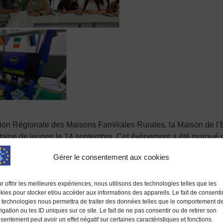
tion Régionale des Maisons Familiales Rurales, la Maison de l’E
aine de jeunes le 14 septembre. Cet évènement a été marqué 
gique ou Espagne, et revenus avec « des étoiles au fond des yeu
Gérer le consentement aux cookies
r offrir les meilleures expériences, nous utilisons des technologies telles que les
kies pour stocker et/ou accéder aux informations des appareils. Le fait de consenti
 technologies nous permettra de traiter des données telles que le comportement d
igation ou les ID uniques sur ce site. Le fait de ne pas consentir ou de retirer son
sentement peut avoir un effet négatif sur certaines caractéristiques et fonctions.