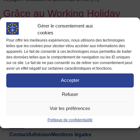
Grâce au Working Holiday
Visa, Damien est parti en
Gérer le consentement aux
cookies
Australie !
Pour offrir les meilleures expériences, nous utilisons des technologies
telles que les cookies pour stocker et/ou accéder aux informations des
C’est au début de l’été 2015, bien qu’ayant été accepté en
appareils. Le fait de consentir à ces technologies nous permettra de traiter
des données telles que le comportement de navigation ou les ID uniques
master Achat International, je ne me sentais plus motivé
sur ce site. Le fait de ne pas consentir ou de retirer son consentement peut
pour continuer ce cursus. C’est donc après beaucoup
avoir un effet négatif sur certaines caractéristiques et fonctions.
d’interrogations et conforté par les voyages que j’avais déjà
Accepter
réalisé sur différents continents que je me suis jeté à l’eau.
La prochaine destination serait pour moi l’Australie ! […]
Refuser
Voir les préférences
Politique de confidentialité
Contact
Adhésion
Mentions légales