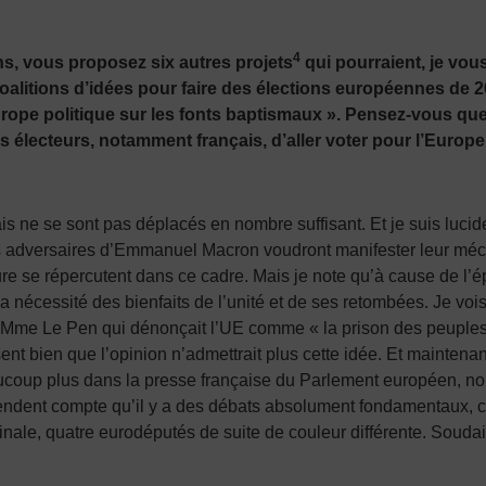
4
, vous proposez six autres projets
qui pourraient, je vous
coalitions d’idées pour faire des élections européennes de 
Europe politique sur les fonts baptismaux ». Pensez-vous qu
s électeurs, notamment français, d’aller voter pour l’Europe
 ne se sont pas déplacés en nombre suffisant. Et je suis lucide, 
es adversaires d’Emmanuel Macron voudront manifester leur méc
eure se répercutent dans ce cadre. Mais je note qu’à cause de l’é
écessité des bienfaits de l’unité et de ses retombées. Je vois q
me Mme Le Pen qui dénonçait l’UE comme « la prison des peuples 
nt bien que l’opinion n’admettrait plus cette idée. Et maintenan
beaucoup plus dans la presse française du Parlement européen, 
endent compte qu’il y a des débats absolument fondamentaux, co
tinale, quatre eurodéputés de suite de couleur différente. Soudai