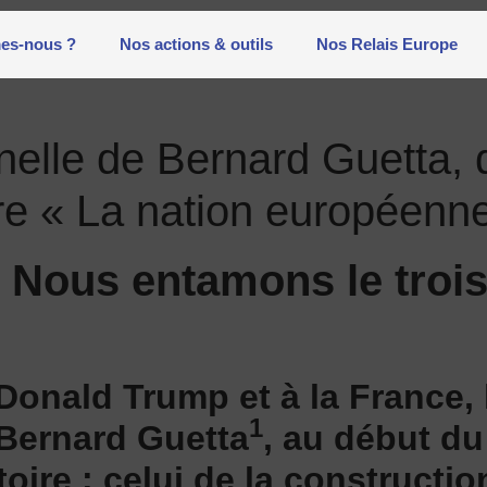
es-nous ?
Nos actions & outils
Nos Relais Europe
nnelle de Bernard Guetta,
vre « La nation européenn
 Nous entamons le tro
onald Trump et à la France,
1
 Bernard Guetta
, au début d
oire ; celui de la constructio