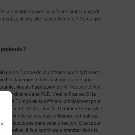
 très pressante et avec succès les autres pays de
lement suivi très vite, sans réticence ? Parce que
s profonde ?
té d’une Europe de la défense parce qu’ils ont
e l’a clairement dit et c’est une crainte que
crainte, depuis l’agression de M. Poutine contre
ce militaire dans l’UE, c’est la France. Et la
uer cette Europe de la défense, précisément pour
militaire des Etats-Unis à l’Ukraine et vendrait le
ns une période où ces pays d’Europe centrale qui
 spectaculaires dans cette direction. C’est pour
r à
e
utionnelles. Il faut continuer à marcher dans la