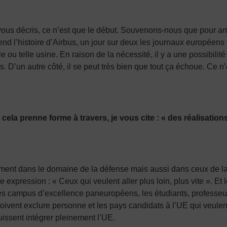
us décris, ce n’est que le début. Souvenons-nous que pour arr
d l’histoire d’Airbus, un jour sur deux les journaux européens ti
e ou telle usine. En raison de la nécessité, il y a une possibilit
s. D’un autre côté, il se peut très bien que tout ça échoue. Ce 
la prenne forme à travers, je vous cite : « des réalisations
emment dans le domaine de la défense mais aussi dans ceux de la 
e expression : « Ceux qui veulent aller plus loin, plus vite ». Et
es campus d’excellence paneuropéens, les étudiants, professeur
oivent exclure personne et les pays candidats à l’UE qui veulent 
uissent intégrer pleinement l’UE.