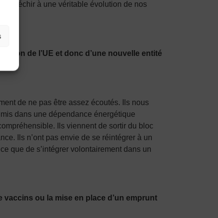
e réfléchir à une véritable évolution de nos
s
idation de l’UE et donc d’une nouvelle entité
iment de ne pas être assez écoutés. Ils nous
tes mis dans une dépendance énergétique
compréhensible. Ils viennent de sortir du bloc
nce. Ils n’ont pas envie de se réintégrer à un
nce que de s’intégrer volontairement dans un
e vaccins ou la mise en place d’un emprunt