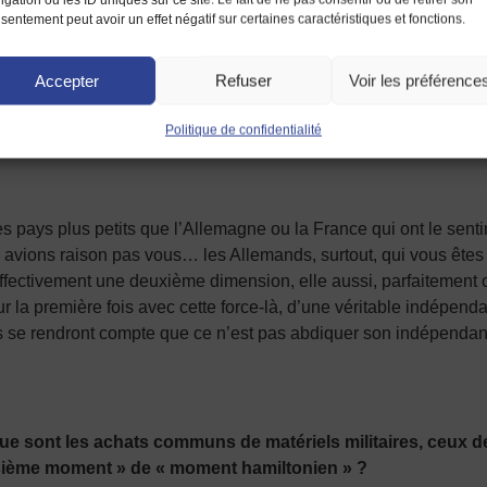
ra possible dans quelques années, trois, cinq, dix, qu’importe, d
sentement peut avoir un effet négatif sur certaines caractéristiques et fonctions.
ons.
Accepter
Refuser
Voir les préférence
centrale, redouteraient, avec ce type de réforme, la consol
Politique de confidentialité
ion soviétique ?
des pays plus petits que l’Allemagne ou la France qui ont le sent
ui avions raison pas vous… les Allemands, surtout, qui vous ê
a effectivement une deuxième dimension, elle aussi, parfaitement 
 la première fois avec cette force-là, d’une véritable indépenda
ils se rendront compte que ce n’est pas abdiquer son indépenda
e sont les achats communs de matériels militaires, ceux d
oisième moment » de « moment hamiltonien » ?