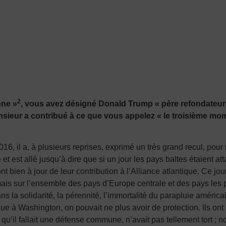
2
nne »
, vous avez désigné Donald Trump « père refondateur d
ieur a contribué à ce que vous appelez « le troisième mo
, il a, à plusieurs reprises, exprimé un très grand recul, pour 
 et est allé jusqu’à dire que si un jour les pays baltes étaient at
sont bien à jour de leur contribution à l’Alliance atlantique. Ce jo
ais sur l’ensemble des pays d’Europe centrale et des pays les p
 la solidarité, la pérennité, l’immortalité du parapluie américa
ue à Washington, on pouvait ne plus avoir de protection. Ils ont 
 qu’il fallait une défense commune, n’avait pas tellement tort ;