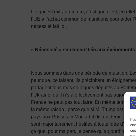
Ce qui est extraordinaire, c’est que c’est, en ef
l’UE à l’achat commun de munitions pour aider l’Uk
nécessité fait loi.
«
Nécessité » seulement liée aux événements 
Nous sommes dans une période de mutation. Les p
peur que, ce faisant, ils précipitent un éloigneme
partagent tous mes collègues députés au Parlement
l’Ukraine, qu’il n’y a effectivement pas aujourd’
France ne peut pas tout faire. En même temps, il 
la même raison ; parce que si M. Trump est réélu, 
pays aux Russes. « Moi, a-t-il dit, en deux jours
Pou
sont majoritairement hostiles à toute idée d’Euro
coo
ces
ça que, pour ma part, je pense qu’aujourd’hui il ne
nav