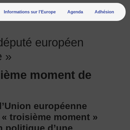
Informations sur l'Europe
Agenda
Adhésion
 député européen
e »
isième moment de
 l’Union européenne
u « troisième moment »
n politique d’une