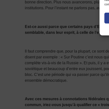
bonne direction. Plus nous avancerons, plus il se
con
institutions. Pour l’instant ne parlons pas, avanç
Est-ce aussi parce que certains pays d’Europe 
semblable, dans leur esprit, à celle de l’ex-Un
Il faut comprendre que, pour la plupart, ce sont 
disent par exemple : « Sur Poutine c’est nous q
complète vis-à-vis de la Russie ». Et puis, il y 
soviétique et beaucoup d’entre eux jouissent, pour
bloc. C’est une période qui va passer parce qu’
ensemble démocratique.
Avec ces mesures à connotations fédérales qu
commun, iriez-vous jusqu’à qualifier ce « tr