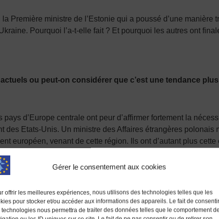
fet, la Première ministre de l’Estonie qui a poussé d’une manière
raine. Pourquoi l’a-t-elle fait ? Et pourquoi les autres ont fina
actuels ou peut-on considérer que c’est une tendance plu
ays d’Europe centrale ont peur d’affirmer fortement la nécessi
nt des Etats-Unis. Un ministre des Affaires étrangères polonais m
 européen, venant de cette région. Ils ont d’autant plus cette 
hui de défense commune européenne. Il n’y a qu’une seule puissan
y a une aspiration non dite mais de plus en plus forte à constit
Gérer le consentement aux cookies
ce qui est une possibilité, il lâcherait immédiatement le soutien 
 je fais la paix ». On sait à quelles conditions… On est donc da
r offrir les meilleures expériences, nous utilisons des technologies telles que les
pe fédérale font, à cause de cette nécessité, des pas absolument
kies pour stocker et/ou accéder aux informations des appareils. Le fait de consenti
 technologies nous permettra de traiter des données telles que le comportement d
 faut surtout pas mettre sur la table des idées de réformes instit
igation ou les ID uniques sur ce site. Le fait de ne pas consentir ou de retirer son