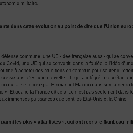
utonomie militaire.
nte dans cette évolution au point de dire que l’Union europé
ne défense commune, une UE -idée française aussi- qui se conv
Covid, une UE qui se convertit, dans la foulée, à l’idée d’une 
 Poutine à acheter des munitions en commun pour soutenir l’effor
ncore six ans, c’est une nouvelle UE qui a intégré ce qui était u
sion qui a été reprise par Emmanuel Macron dans son fameux di
ue ». Et quand la France dit cela, ce n’est pas seulement dans l
deux immenses puissances que sont les Etat-Unis et la Chine.
parmi les plus « atlantistes », qui ont repris le flambeau mi