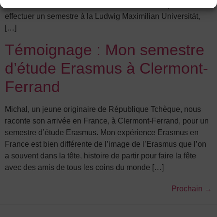
choix s’est arrêté sur la ville de Munich. J’allais partir
effectuer un semestre à la Ludwig Maximilian Universität,
[…]
Témoignage : Mon semestre
d’étude Erasmus à Clermont-
Ferrand
Michal, un jeune originaire de République Tchèque, nous
raconte son arrivée en France, à Clermont-Ferrand, pour un
semestre d’étude Erasmus. Mon expérience Erasmus en
France est bien différente de l’image de l’Erasmus que l’on
a souvent dans la tête, histoire de partir pour faire la fête
avec des amis de tous les coins du monde […]
Prochain
→