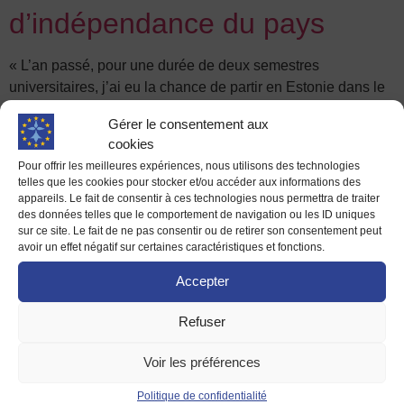
d’indépendance du pays
« L’an passé, pour une durée de deux semestres
universitaires, j’ai eu la chance de partir en Estonie dans le
cadre d’un Erasmus. La question la plus fréquente que l’on
Gérer le consentement aux
m’a posée a sans nul doute été « mais pourquoi l’Estonie ?
cookies
» sous-entendu que j’avais pourtant la possibilité d’aller
Pour offrir les meilleures expériences, nous utilisons des technologies
partout dans le monde. J’ai fait […]
telles que les cookies pour stocker et/ou accéder aux informations des
appareils. Le fait de consentir à ces technologies nous permettra de traiter
Témoignage : Un semestre a
des données telles que le comportement de navigation ou les ID uniques
sur ce site. Le fait de ne pas consentir ou de retirer son consentement peut
Munich pour clôturer ma
avoir un effet négatif sur certaines caractéristiques et fonctions.
licence de mathématique !
Accepter
Refuser
J’avais pris la décision de partir 2 ans déjà, avant mon
départ. J’ai changé plusieurs fois de choix de destination.
Voir les préférences
C’est le coordinateur Erasmus de mon université qui m’a
heureusement beaucoup aidé à concrétiser ce projet. Mon
Politique de confidentialité