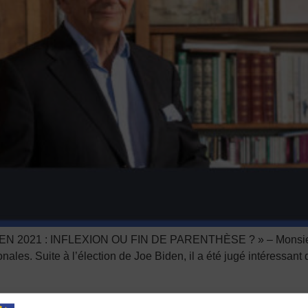
021 : INFLEXION OU FIN DE PARENTHÈSE ? » – Monsieur Dom
ionales. Suite à l’élection de Joe Biden, il a été jugé intéressan
mérique de Joe Biden et le 