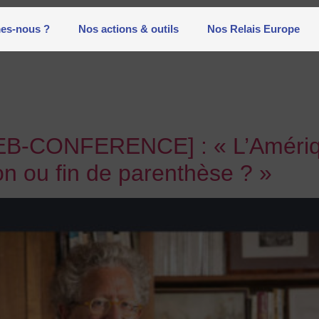
es-nous ?
Nos actions & outils
Nos Relais Europe
-CONFERENCE] : « L’Amérique
on ou fin de parenthèse ? »