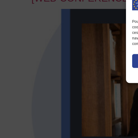
Pou
coo
ces
nav
con