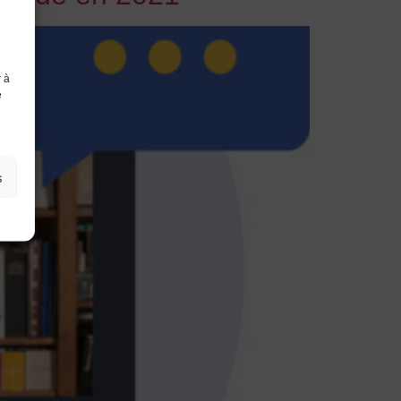
r à
e
s