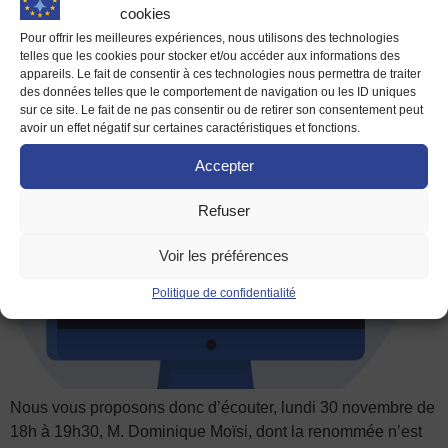
L’Amérique de Joe Biden et le
cookies
Pour offrir les meilleures expériences, nous utilisons des technologies
monde en 2021
telles que les cookies pour stocker et/ou accéder aux informations des
appareils. Le fait de consentir à ces technologies nous permettra de traiter
des données telles que le comportement de navigation ou les ID uniques
sur ce site. Le fait de ne pas consentir ou de retirer son consentement peut
avoir un effet négatif sur certaines caractéristiques et fonctions.
Accepter
Refuser
Voir les préférences
Politique de confidentialité
Nous vous proposons donc d’écouter, lundi 30 novembre de
18h à 19h30, M. Dominique Moïsi, dont la renommée n’est