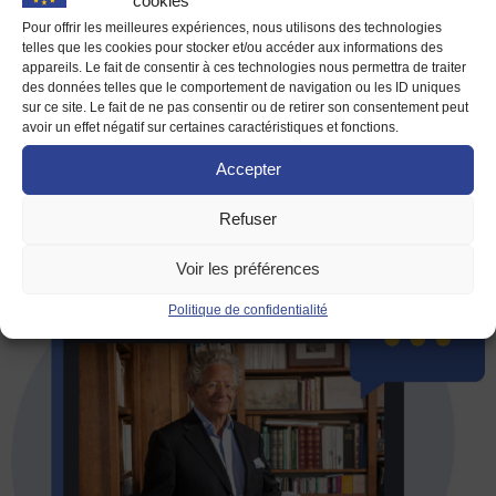
cookies
laisse espérer une normalisation des relations et un retour à
Pour offrir les meilleures expériences, nous utilisons des technologies
plus de multilatéralisme, l’Europe et les USA auront toujours
telles que les cookies pour stocker et/ou accéder aux informations des
des intérêts divergents. Quelques tweets : Ce que cette
appareils. Le fait de consentir à ces technologies nous permettra de traiter
élection peut laisser espérer aux européens : Un retour […]
des données telles que le comportement de navigation ou les ID uniques
sur ce site. Le fait de ne pas consentir ou de retirer son consentement peut
avoir un effet négatif sur certaines caractéristiques et fonctions.
[WEB-CONFERENCE]
Accepter
L’Amérique de Joe Biden et le
monde en 2021
Refuser
Voir les préférences
Politique de confidentialité