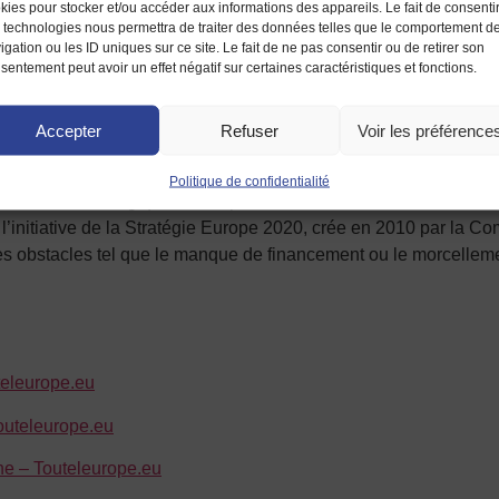
kies pour stocker et/ou accéder aux informations des appareils. Le fait de consenti
 technologies nous permettra de traiter des données telles que le comportement d
igation ou les ID uniques sur ce site. Le fait de ne pas consentir ou de retirer son
sentement peut avoir un effet négatif sur certaines caractéristiques et fonctions.
Accepter
Refuser
Voir les préférence
Politique de confidentialité
, cela dans une logique de coopération et d’innovation à l’éche
 l’initiative de la Stratégie Europe 2020, crée en 2010 par la 
e des obstacles tel que le manque de financement ou le morcell
teleurope.eu
Touteleurope.eu
ne – Touteleurope.eu