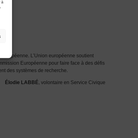
r à
e
s
lle européenne. L’Union européenne soutient
Commission Européenne pour faire face à des défis
ement des systèmes de recherche.
Élodie LABBÉ
, volontaire en Service Civique