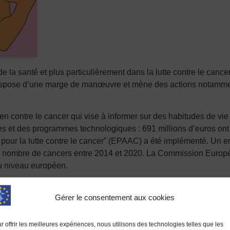
la santé et plus particulièrement dans la lutte contre le cancer
spose d’une marge de manœuvre et mène des actions notamment 
 contre le cancer qui vise à informer sur des habitudes de vie p
 et des programmes technologiques : 691 millions d’euros ont é
 pour la lutte contre le cancer” (EPAAC) a été implémenté. Un
u nombre de cancers entre 2014 et 2020. La Commission Europée
 au niveau européen.
Gérer le consentement aux cookies
r offrir les meilleures expériences, nous utilisons des technologies telles que les