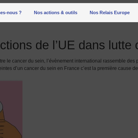
es-nous ?
Nos actions & outils
Nos Relais Europe
ctions de l’UE dans lutte 
ntre le cancer du sein, l’évènement international rassemble des
tes d’un cancer du sein en France c’est la première cause de m