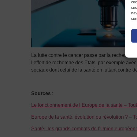
coo
ces
nav
con
La lutte contre le cancer passe par la recherche
l’effort de recherche des Etats, par exemple avec
sociaux dont celui de la santé en luttant contr
Sources :
Le fonctionnement de l’Europe de la santé – Tou
Europe de la santé, évolution ou révolution ? – 
Santé : les grands combats de l’Union européen