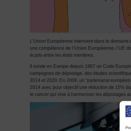
L’Union Européenne intervient dans le domaine de 
une compétence de l’Union Européenne, l’UE di
écarts entre les états membres.
Il existe en Europe depuis 1987 un Code Européen
campagnes de dépistage, des études scientifiques
2014 et 2020. En 2009, un “partenariat européen
2014 avec pour objectif une réduction de 15% d
le cancer qui vise à harmoniser les dépistages
Pou