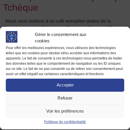
Tchèque
Nous vous invitons à un café européen autour de la
Slovaquie et de la République Tchèque ! Mercredi 27
Gérer le consentement aux
septembre à 16h au Centre Social Cleunay, rue Jules
cookies
Lallemand à Rennes.
Pour offrir les meilleures expériences, nous utilisons des technologies
« Etats – Bruxelles : qui fait
telles que les cookies pour stocker et/ou accéder aux informations des
appareils. Le fait de consentir à ces technologies nous permettra de traiter
quoi ? » avec Inma Valencia
des données telles que le comportement de navigation ou les ID uniques
sur ce site. Le fait de ne pas consentir ou de retirer son consentement peut
avoir un effet négatif sur certaines caractéristiques et fonctions.
Le Relais Europe de Vitré vous invite à un débat avec Inma
Accepter
Valencia, directrice de la représentation du gouvernement
de Cantabria (Espagne) auprès des institutions
Refuser
européennes. En lien avec les institutions nationales et
européennes, Mme Valencia s’attachera à répondre aux
Voir les préférences
nombreuses interrogations concernant les domaines de
compétence de l’une et l’autre dans le processus
Politique de confidentialité
décisionnel. Cela […]