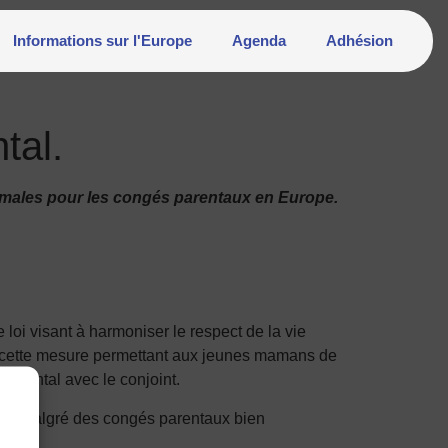
Informations sur l'Europe
Agenda
Adhésion
tal.
minimales pour les congés parentaux en Europe.
oi visant à harmoniser le respect de la vie
, cette mesure permettant aux jeunes mamans de
parental avec le conjoint.
gne, malgré des congés parentaux bien