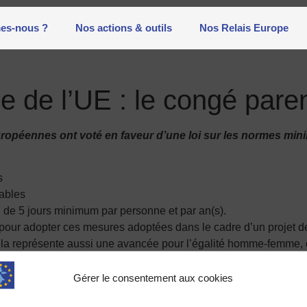
es-nous ?
Nos actions & outils
Nos Relais Europe
 de l’UE : le congé paren
ons européennes ont voté en faveur d’une loi sur les normes 
s
rables
 de 5 jours minimum par personne et par an(s).
ur adopter ces mesures adoptées dans le cadre d’un projet de l
cela représente aussi une avancée pour l’égalité homme-femme
ofessionnelle à la naissance d’un enfant en partageant le congé 
Gérer le consentement aux cookies
n qu’il soit encore peu rémunéré. Mais par exemple, en Allema
r n’existe pas encore.