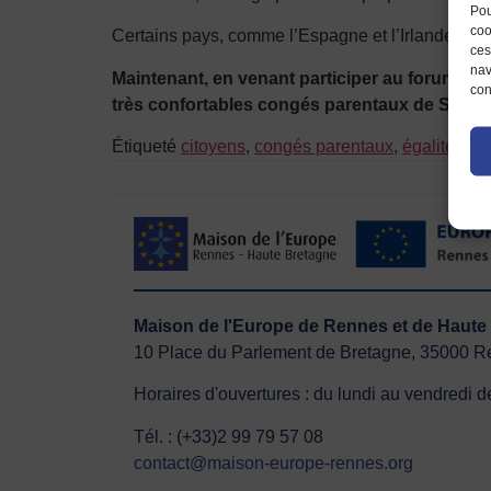
Pou
coo
Certains pays, comme l’Espagne et l’Irlande, ne
ces
nav
Maintenant, en venant participer au forum du 
con
très confortables congés parentaux de Suède, 
Étiqueté
citoyens
,
congés parentaux
,
égalité h
Maison de l'Europe de Rennes et de Ha
10 Place du Parlement de Bretagne, 35000 
Horaires d'ouvertures : du lundi au vendredi
Tél. : (+33)2 99 79 57 08
contact@maison-europe-rennes.org