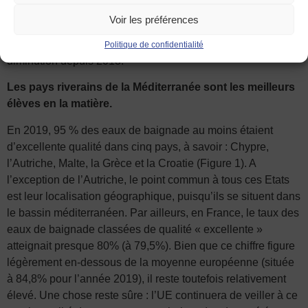
mesures correctives appropriées. En 2020, 296 sites d’eaux
Voir les préférences
de baignade, soit 1,3 % des sites européens, présentaient
une eau de qualité insuffisante. Un chiffre en légère
Politique de confidentialité
diminution depuis 2013.
Les pays riverains de la Méditerranée sont les meilleurs
élèves en la matière.
En 2019, 95 % des eaux de baignade au moins étaient
d’excellente qualité dans cinq pays, à savoir : Chypre,
l’Autriche, Malte, la Grèce et la Croatie (Figure 1). A
l’exception de l’Autriche, le point commun à tous ces Etats
est leur localisation géographique, puisqu’ils se situent dans
le bassin méditerranéen. Par ailleurs, en France, le taux des
eaux de baignade classées de qualité « excellente »
atteignait presque 80% (à 79,5%). Bien que ce chiffre figure
légèrement en-dessous de la moyenne européenne (située
à 84,8% pour l’année 2019), il reste toutefois relativement
élevé. Une chose reste sûre : l’UE continuera de veiller à ce