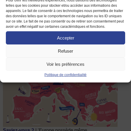
Pour offrir les meilleures expériences, nous utilisons des technologies
→ À découvrir : la radio
Euradio
qui met en avant de
telles que les cookies pour stocker et/ou accéder aux informations des
jeunes artistes indépendants et fait voyager à travers
appareils. Le fait de consentir à ces technologies nous permettra de traiter
toute l’Europe.
des données telles que le comportement de navigation ou les ID uniques
sur ce site. Le fait de ne pas consentir ou de retirer son consentement peut
Le
avoir un effet négatif sur certaines caractéristiques et fonctions.
Accepter
Refuser
Voir les préférences
Politique de confidentialité
Saviez-vous ?
L’Europe possède même