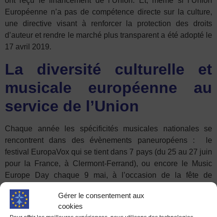
ont reçu le financement de l’Union. Et, m
ême si l’Union
Européenne n’a pas de compétence directe sur la culture,
une directive visant à renforcer la protection des droits
d’auteur et rendre le marché plus transparent a été adopté le
17 avril 2019.
La diversité
culturel
le
et
musicale
européenne au
service de l’Union
Chaque année les spécificités musicales nationales se
rencontrent dans des évènements paneuropéens : le
festival EuropaVox qui se tient dans 7 pays (du 25 au 27 juin
pour la France, à Clermont-Ferrand), ou encore le Music
Europe Day chaque 9 mai, à l’occasion de la fête de
l’Europe.
Gérer le consentement aux
cookies