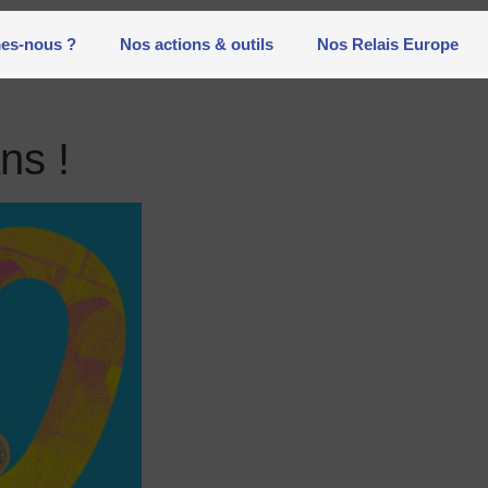
es-nous ?
Nos actions & outils
Nos Relais Europe
ns !