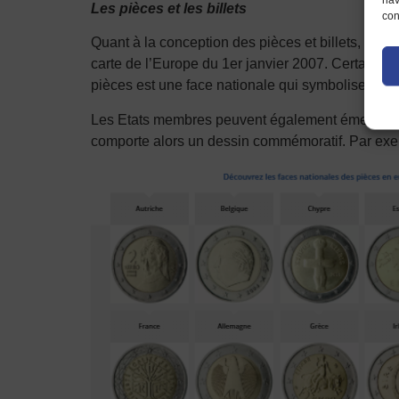
Les pièces et les billets
con
Quant à la conception des pièces et billets, ce
carte de l’Europe du 1er janvier 2007. Certains co
pièces est une face nationale qui symbolise le
Les Etats membres peuvent également émettre de
comporte alors un dessin commémoratif. Par exe