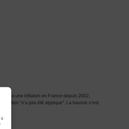
ement eu une inflation en France depuis 2002,
inflation “n’a pas été atypique”. La hausse n’est
r à
e