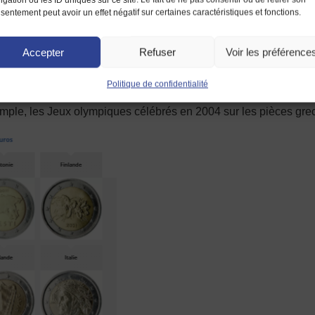
sentement peut avoir un effet négatif sur certaines caractéristiques et fonctions.
s premières sont composées d’une face commune montrant soit l
ntinents représentent la position de l’Europe sur une carte vis-à-
Accepter
Refuser
Voir les préférence
 pays d’émission de la monnaie avec des personnalités ou embl
Politique de confidentialité
ux pièces commémoratives de 2 euros par an. La face commune 
mple, les Jeux olympiques célébrés en 2004 sur les pièces gr