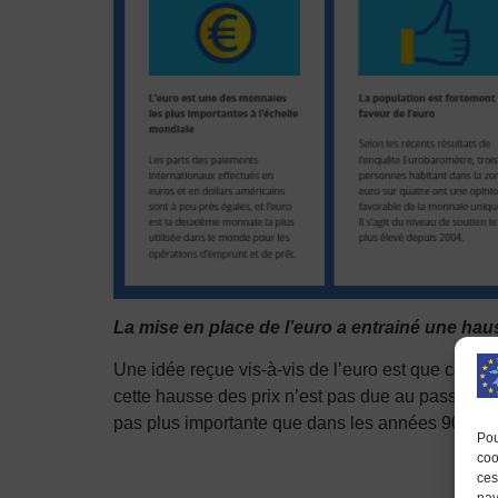
La mise en place de l’euro a entrainé une hau
Une idée reçue vis-à-vis de l’euro est que cette
cette hausse des prix n’est pas due au passage 
pas plus importante que dans les années 90.
Pou
coo
ces
nav