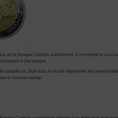
alina, de la Banque Centrale autrichienne. Il a remporté le con
tural propre à une époque.
être adoptés en 2024 dans le but de représenter des personnali
pour le nouveau design.
que Centrale européenne réfléchit à se doter d’un euro numériq