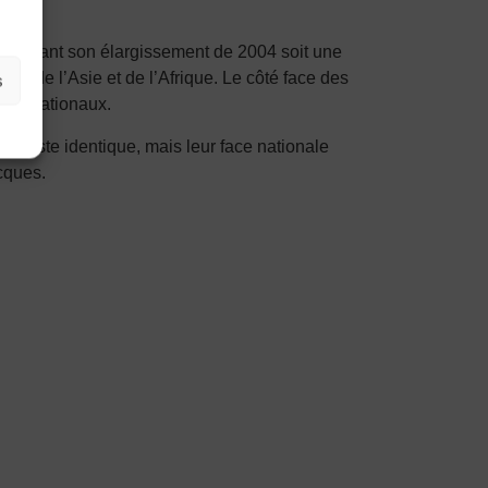
’UE avant son élargissement de 2004 soit une
vis de l’Asie et de l’Afrique. Le côté face des
s
èmes nationaux.
reste identique, mais leur face nationale
ecques.