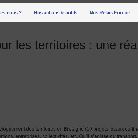
es-nous ?
Nos actions & outils
Nos Relais Europe
 les territoires : une réal
ppement des territoires en Bretagne (10 projets locaux co-financ
tions, entreprises, collectivités, etc. Qu’il s’agisse du transport