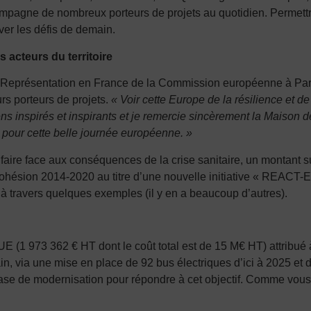
mpagne de nombreux porteurs de projets au quotidien. Permettre 
ver les défis de demain.
acteurs du territoire
 Représentation en France de la Commission européenne à Paris 
s porteurs de projets.
« Voir cette Europe de la résilience et de 
 gens inspirés et inspirants et je remercie sincèrement la Maiso
our cette belle journée européenne. »
aire face aux conséquences de la crise sanitaire, un montant s
cohésion 2014-2020 au titre d’une nouvelle initiative « REACT-
 à travers quelques exemples (il y en a beaucoup d’autres).
1 973 362 € HT dont le coût total est de 15 M€ HT) attribué à
in, via une mise en place de 92 bus électriques d’ici à 2025 et
ase de modernisation pour répondre à cet objectif. Comme vous l