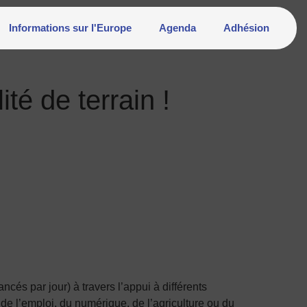
Informations sur l'Europe
Agenda
Adhésion
ité de terrain !
és par jour) à travers l’appui à différents
, de l’emploi, du numérique, de l’agriculture ou du