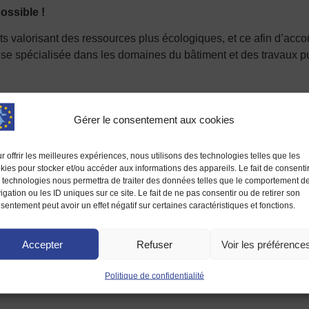
ossible !
s valorisant des ressources plus écologiques, et ce afin d’acco
e spécialisée dans les domaines du bâtiment et des travaux publ
666 M €uro a été un élément majeur et accélérateur du projet »
 des blocs de construction en terre crue, développés à partir d
Gérer le consentement aux cookies
dans une logique d’économie circulaire, favorisant faible emprei
r offrir les meilleures expériences, nous utilisons des technologies telles que les
kies pour stocker et/ou accéder aux informations des appareils. Le fait de consenti
 technologies nous permettra de traiter des données telles que le comportement d
igation ou les ID uniques sur ce site. Le fait de ne pas consentir ou de retirer son
ppé GLAD (patrimoine en breton), un outil collaboratif unique 
sentement peut avoir un effet négatif sur certaines caractéristiques et fonctions.
agne via une cartographie interactive mais aussi de signaler un
Accepter
Refuser
Voir les préférence
eur de 80 % par REACT-UE (coût total du projet : 358 240 €), 
Politique de confidentialité
 http:// glad.bretagne.bzh