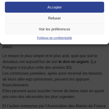
Pologne qui sont des organisations absolument fiables.
Accepter
Mais en ce moment ce sont les médicaments et l’argent
qui sont les plus nécessaires ».
Refuser
Voir les préférences
La conclusion que les participants tirent du croisement de
Politique de confidentialité
ces informations peut se résumer ainsi pour l’accueil sur
place :
Le moyen le plus simple et le plus aisé, quel que soit le
donateur, est aujourd’hui de loin
le don en argent
. (La
Pologne n’est plus celle des années 80).
Les communes jumelées, après avoir recensé les besoins
de leurs alter-ego polonaises, peuvent les appuyer
financièrement.
Elles peuvent aussi susciter l’envoi de biens mais en ayant
pris soin des nécessités les plus urgentes.
Et l’action entreprise par l’Association des Maires de France