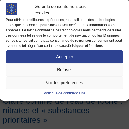
subventionnerait le Fonds européen pour les affaires
Gérer le consentement aux
maritimes et la pêche (le FEAMP) qui lui-même
cookies
subventionne les pêcheurs et industries qui vivent de la
Pour offrir les meilleures expériences, nous utilisons des technologies
telles que les cookies pour stocker et/ou accéder aux informations des
pêche. Ces subventions, à hauteur de 6 milliards d’euros
appareils. Le fait de consentir à ces technologies nous permettra de traiter
pour la période 2021-2027, pourraient ainsi permettre aux
des données telles que le comportement de navigation ou les ID uniques
pêcheurs de vivre tout en pêchant moins afin de reconstituer
sur ce site. Le fait de ne pas consentir ou de retirer son consentement peut
avoir un effet négatif sur certaines caractéristiques et fonctions.
les stocks qui s’amenuisent. Associées au RMD
(Rendement Maximal Durable, c’est-à-dire ne pas pêcher
Accepter
plus que ce qui est produit en une année par un stock de
poisson), ces subventions sont absolument nécessaires
Refuser
pour garantir la pérennité des stocks de poissons et avec
elle, celle du niveau de vie des pêcheurs et de la
Voir les préférences
biodiversité marine.
Politique de confidentialité
Claire comme de l’eau de roche :
nitrates et « substances
prioritaires »