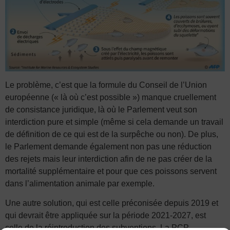
Le problème, c’est que la formule du Conseil de l’Union
européenne (« là où c’est possible ») manque cruellement
de consistance juridique, là où le Parlement veut son
interdiction pure et simple (même si cela demande un travail
de définition de ce qui est de la surpêche ou non). De plus,
le Parlement demande également non pas une réduction
des rejets mais leur interdiction afin de ne pas créer de la
mortalité supplémentaire et pour que ces poissons servent
dans l’alimentation animale par exemple.
Une autre solution, qui est celle préconisée depuis 2019 et
qui devrait être appliquée sur la période 2021-2027, est
celle de la réintroduction des subventions. La PCP