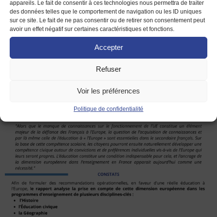
appareils. Le fait de consentir à ces technologies nous permettra de traiter
Rennes et Haute Bretagne.
des données telles que le comportement de navigation ou les ID uniques
sur ce site. Le fait de ne pas consentir ou de retirer son consentement peut
avoir un effet négatif sur certaines caractéristiques et fonctions.
Accepter
Refuser
Voir les préférences
Politique de confidentialité