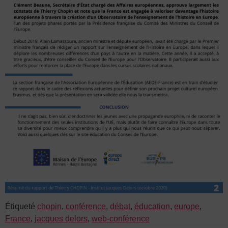
Étiqueté
chopin
,
conférence
,
débat
,
éducation
,
europe
,
France
,
jacques delors
,
web-conférence